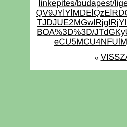
linkepites/budapest/
QV9JYlYlMDElQzElRD
TJDJUE2MGwlRjglRjY
BOA%3D%3D/JTdGKy
eCU5MCU4NFUlMj
VISSZ
«