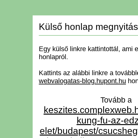
Külső honlap megnyitá
Egy külső linkre kattintottál, ami 
honlapról.
Kattints az alábbi linkre a tovább
webvalogatas-blog.hupont.hu
hon
Tovább 
keszites.complexweb.h
kung-fu-az-ed
elet/budapest/csucsh