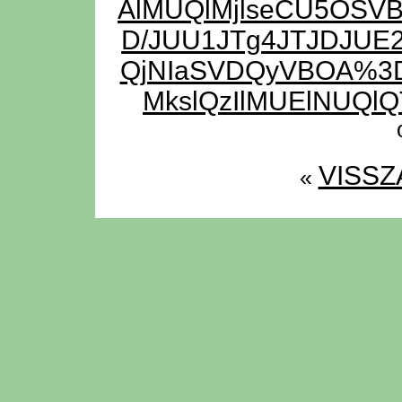
AlMUQlMjlseCU5OS
D/JUU1JTg4JTJDJUE2
QjNIaSVDQyVBOA%3
MkslQzIlMUElNUQlQ
VISSZ
«