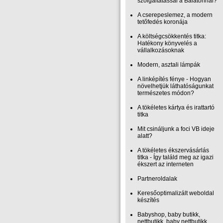
szolgáltatással a Balatonnál?
A cserepeslemez, a modern
tetőfedés koronája
A költségcsökkentés titka:
Hatékony könyvelés a
vállalkozásoknak
Modern, asztali lámpák
A linképítés fénye - Hogyan
növelhetjük láthatóságunkat
természetes módon?
A tökéletes kártya és irattartó
titka
Mit csináljunk a foci VB ideje
alatt?
A tökéletes ékszervásárlás
titka - Így találd meg az igazi
ékszert az interneten
Partneroldalak
Keresőoptimalizált weboldal
készítés
Babyshop, baby butikk,
nettbutikk, baby nettbutikk,