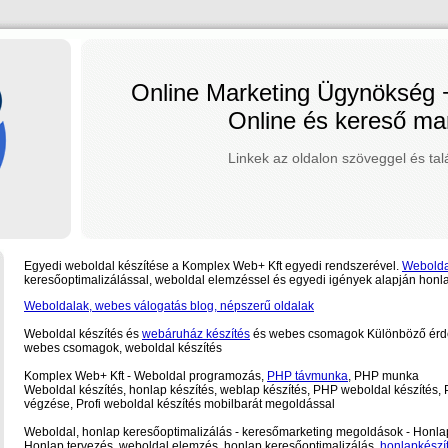
Online Marketing Ügynökség
Online és kereső ma
Linkek az oldalon szöveggel és tal
Egyedi weboldal készítése a Komplex Web+ Kft egyedi rendszerével.
Webolda
keresőoptimalizálással, weboldal elemzéssel és egyedi igények alapján honl
Weboldalak, webes válogatás blog, népszerű oldalak
Weboldal készítés és
webáruház készítés
és webes csomagok Különböző érd
webes csomagok, weboldal készítés
Komplex Web+ Kft - Weboldal programozás,
PHP távmunka
, PHP munka
Weboldal készítés, honlap készítés, weblap készítés, PHP weboldal készítés
végzése, Profi weboldal készítés mobilbarát megoldással
Weboldal, honlap keresőoptimalizálás - keresőmarketing megoldások - Hon
Honlap tervezés, weboldal elemzés, honlap keresőoptimalizálás,
honlapkészí