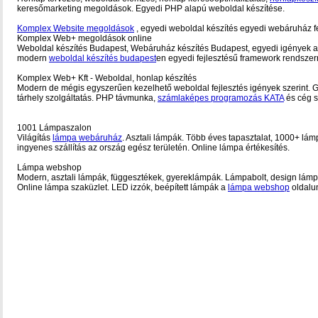
keresőmarketing megoldások. Egyedi PHP alapú weboldal készítése.
Komplex Website megoldások
, egyedi weboldal készítés egyedi webáruház fe
Komplex Web+ megoldások online
Weboldal készítés Budapest, Webáruház készítés Budapest, egyedi igények a
modern
weboldal készítés budapest
en egyedi fejlesztésű framework rendszerr
Komplex Web+ Kft - Weboldal, honlap készítés
Modern de mégis egyszerűen kezelhető weboldal fejlesztés igények szerint. G
tárhely szolgáltatás. PHP távmunka,
számlaképes programozás KATA
és cég sz
1001 Lámpaszalon
Világítás
lámpa webáruház
. Asztali lámpák. Több éves tapasztalat, 1000+ lám
ingyenes szállítás az ország egész területén. Online lámpa értékesítés.
Lámpa webshop
Modern, asztali lámpák, függesztékek, gyereklámpák. Lámpabolt, design lám
Online lámpa szaküzlet. LED izzók, beépített lámpák a
lámpa webshop
oldalu