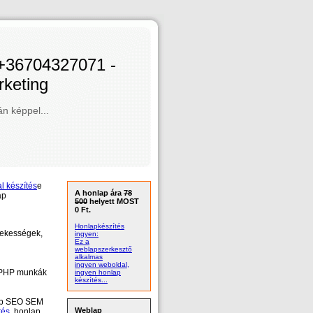
 +36704327071 -
rketing
án képpel...
l készítés
e
A honlap ára
78
ap
500
helyett MOST
0 Ft.
Honlapkészítés
ekességek,
ingyen:
Ez a
weblapszerkesztő
alkalmas
ingyen weboldal,
, PHP munkák
ingyen honlap
készítés...
lap SEO SEM
Weblap
tés
, honlap