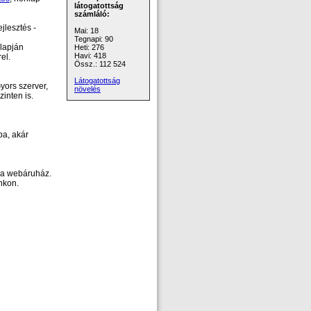
látogatottság
számláló:
jlesztés -
Mai: 18
Tegnapi: 90
lapján
Heti: 276
Havi: 418
el.
Össz.: 112 524
Látogatottság
yors szerver,
növelés
inten is.
pa, akár
pa webáruház.
nkon.