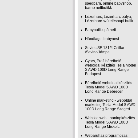
spedbarn, online babyshop,
barne nettbutikk
Lézerharc, Lézerharc pálya,
Lézerharc születésnapi bulik
Babybutikk på nett
Håndlaget babynest
Sevinc SE 181/4 Csillár
/Sevinc/ lámpa
Gyors, Profi bérelhető
weboldal készítés Tesla Model
S AWD 100D Long Range
Budapest
Bérelhető weboldal‎ készítés
Tesla Model S AWD 100D
Long Range Debrecen
Online marketing - weboldal
marketing Tesla Model S AWD
100D Long Range Szeged
Website web - honlapkészítés
Tesla Model S AWD 100D
Long Range Miskolc
Webáruház programozás