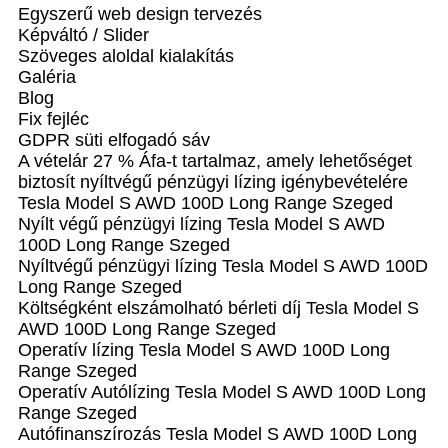
Egyszerű web design tervezés
Képváltó / Slider
Szöveges aloldal kialakítás
Galéria
Blog
Fix fejléc
GDPR süti elfogadó sáv
A vételár 27 % Áfa-t tartalmaz, amely lehetőséget
biztosít nyíltvégű pénzügyi lízing igénybevételére
Tesla Model S AWD 100D Long Range Szeged
Nyílt végű pénzügyi lízing Tesla Model S AWD
100D Long Range Szeged
Nyíltvégű pénzügyi lízing Tesla Model S AWD 100D
Long Range Szeged
Költségként elszámolható bérleti díj Tesla Model S
AWD 100D Long Range Szeged
Operatív lízing Tesla Model S AWD 100D Long
Range Szeged
Operatív Autólízing Tesla Model S AWD 100D Long
Range Szeged
Autófinanszírozás Tesla Model S AWD 100D Long