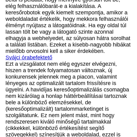
elég felhasználóbarát-e a kialakítása. A
keresőrobotok egyik kiemelt szempontja, amikor a
weboldaladat értékelik, hogy mekkora felhasználói
élményt nyújtasz a látogatóidnak. Ha egy oldal túl
lassan tölt be vagy a látogató szinte azonnal
elhagyja a webhelyedet, az súlyosan hátra sorolhat
a találati listában. Ezeket a kisebb-nagyobb hibákat
mielőbb orvosolni kell a siker érdekében.
Svájci órabefektető
Ezt a vizsgálatot nem elég egyszer elvégezni,
hiszen a trendek folyamatosan változnak, új
konkurensek jelennek meg a piacon, valamint
lényeges az optimalizált tartalom frissítésre is
ügyelni. A havidíjas keresőoptimalizálás csomagba
nem kizárólag a honlap háttérbeállításai tartoznak
bele a különböző elemzésekkel, de
(keresőoptimalizált) tartalommarketinget is
szolgáltatunk. Ez nem jelent mást, mint hogy
rendszeresen kiváló minőségű tartalmakkal
(cikkekkel, különböző értékesítést segítő
szövegekkel) színesítjük a weboldalad, ezzel is