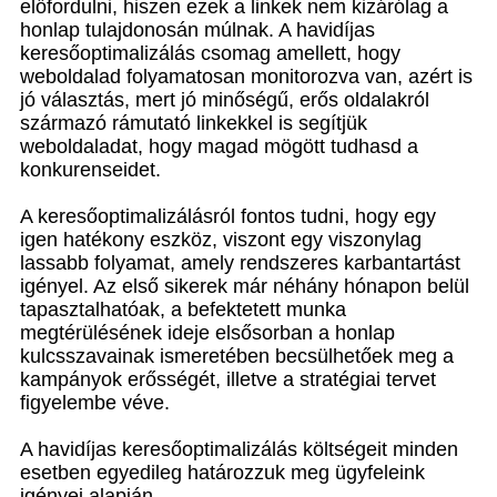
előfordulni, hiszen ezek a linkek nem kizárólag a
honlap tulajdonosán múlnak. A havidíjas
keresőoptimalizálás csomag amellett, hogy
weboldalad folyamatosan monitorozva van, azért is
jó választás, mert jó minőségű, erős oldalakról
származó rámutató linkekkel is segítjük
weboldaladat, hogy magad mögött tudhasd a
konkurenseidet.
A keresőoptimalizálásról fontos tudni, hogy egy
igen hatékony eszköz, viszont egy viszonylag
lassabb folyamat, amely rendszeres karbantartást
igényel. Az első sikerek már néhány hónapon belül
tapasztalhatóak, a befektetett munka
megtérülésének ideje elsősorban a honlap
kulcsszavainak ismeretében becsülhetőek meg a
kampányok erősségét, illetve a stratégiai tervet
figyelembe véve.
A havidíjas keresőoptimalizálás költségeit minden
esetben egyedileg határozzuk meg ügyfeleink
igényei alapján.