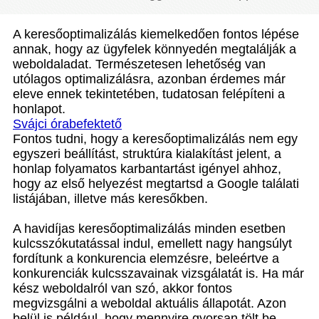
A keresőoptimalizálás kiemelkedően fontos lépése
annak, hogy az ügyfelek könnyedén megtalálják a
weboldaladat. Természetesen lehetőség van
utólagos optimalizálásra, azonban érdemes már
eleve ennek tekintetében, tudatosan felépíteni a
honlapot.
Svájci órabefektető
Fontos tudni, hogy a keresőoptimalizálás nem egy
egyszeri beállítást, struktúra kialakítást jelent, a
honlap folyamatos karbantartást igényel ahhoz,
hogy az első helyezést megtartsd a Google találati
listájában, illetve más keresőkben.
A havidíjas keresőoptimalizálás minden esetben
kulcsszókutatással indul, emellett nagy hangsúlyt
fordítunk a konkurencia elemzésre, beleértve a
konkurenciák kulcsszavainak vizsgálatát is. Ha már
kész weboldalról van szó, akkor fontos
megvizsgálni a weboldal aktuális állapotát. Azon
belül is például, hogy mennyire gyorsan tölt be,