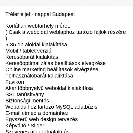
Tréler éjjel - nappal Budapest
Korlátlan webtárhely méret.
( Csak a weboldal weblaphoz tartozó fájlok részére
)
5-35 db aloldal kialakítása
Mobil / tablet verzió
Keresőbarát kialakítás
Keresőoptimalizálás beállítások elvégzése
Online marketing beállítások elvégzése
Felhasználóbarát kaialíktása
Favikon
Akár többnyelvű weboldal kialakítása
SSL tanúsítvány
Biztonsági mentés
Weboldalhoz tartozó MySQL adatbázis
E-mail címed a domainhez
Egyszerű web design tervezés
Képváltó / Slider
Szöveges aloldal kialakítás