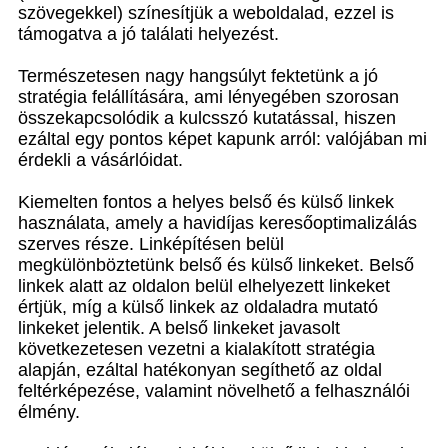
szövegekkel) színesítjük a weboldalad, ezzel is
támogatva a jó találati helyezést.
Természetesen nagy hangsúlyt fektetünk a jó
stratégia felállítására, ami lényegében szorosan
összekapcsolódik a kulcsszó kutatással, hiszen
ezáltal egy pontos képet kapunk arról: valójában mi
érdekli a vásárlóidat.
Kiemelten fontos a helyes belső és külső linkek
használata, amely a havidíjas keresőoptimalizálás
szerves része. Linképítésen belül
megkülönböztetünk belső és külső linkeket. Belső
linkek alatt az oldalon belül elhelyezett linkeket
értjük, míg a külső linkek az oldaladra mutató
linkeket jelentik. A belső linkeket javasolt
következetesen vezetni a kialakított stratégia
alapján, ezáltal hatékonyan segíthető az oldal
feltérképezése, valamint növelhető a felhasználói
élmény.