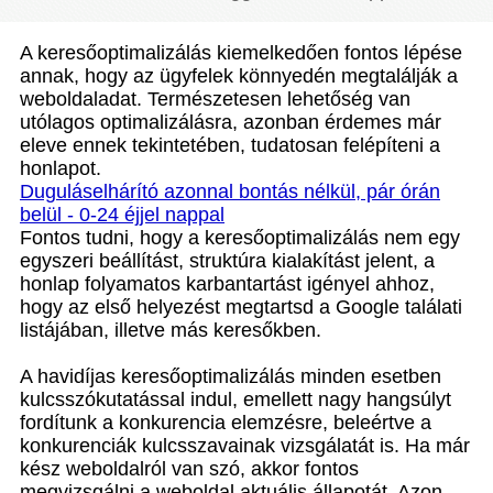
A keresőoptimalizálás kiemelkedően fontos lépése
annak, hogy az ügyfelek könnyedén megtalálják a
weboldaladat. Természetesen lehetőség van
utólagos optimalizálásra, azonban érdemes már
eleve ennek tekintetében, tudatosan felépíteni a
honlapot.
Duguláselhárító azonnal bontás nélkül, pár órán
belül - 0-24 éjjel nappal
Fontos tudni, hogy a keresőoptimalizálás nem egy
egyszeri beállítást, struktúra kialakítást jelent, a
honlap folyamatos karbantartást igényel ahhoz,
hogy az első helyezést megtartsd a Google találati
listájában, illetve más keresőkben.
A havidíjas keresőoptimalizálás minden esetben
kulcsszókutatással indul, emellett nagy hangsúlyt
fordítunk a konkurencia elemzésre, beleértve a
konkurenciák kulcsszavainak vizsgálatát is. Ha már
kész weboldalról van szó, akkor fontos
megvizsgálni a weboldal aktuális állapotát. Azon