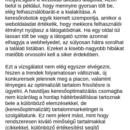
belül is például, hogy mennyire gyorsan tölt be,
elég felhasználóbarát-e a kialakítása. A
keresőrobotok egyik kiemelt szempontja, amikor a
weboldaladat értékelik, hogy mekkora felhasználói
élményt nyújtasz a látogatóidnak. Ha egy oldal túl
lassan tölt be vagy a látogató szinte azonnal
elhagyja a webhelyedet, az súlyosan hátra sorolhat
a találati listában. Ezeket a kisebb-nagyobb hibákat
mielőbb orvosolni kell a siker érdekében.
Ezt a vizsgálatot nem elég egyszer elvégezni,
hiszen a trendek folyamatosan változnak, új
konkurensek jelennek meg a piacon, valamint
lényeges az optimalizált tartalom frissítésre is
ügyelni. A havidíjas keresőoptimalizálás csomagba
nem kizárólag a honlap háttérbeállításai tartoznak
bele a különböző elemzésekkel, de
(keresőoptimalizált) tartalommarketinget is
szolgáltatunk. Ez nem jelent mást, mint hogy
rendszeresen kiváló minőségű tartalmakkal
(cikkekkel, különböző értékesítést segítő