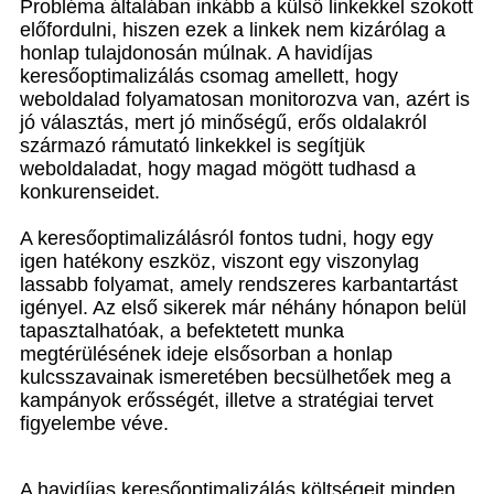
Probléma általában inkább a külső linkekkel szokott
előfordulni, hiszen ezek a linkek nem kizárólag a
honlap tulajdonosán múlnak. A havidíjas
keresőoptimalizálás csomag amellett, hogy
weboldalad folyamatosan monitorozva van, azért is
jó választás, mert jó minőségű, erős oldalakról
származó rámutató linkekkel is segítjük
weboldaladat, hogy magad mögött tudhasd a
konkurenseidet.
A keresőoptimalizálásról fontos tudni, hogy egy
igen hatékony eszköz, viszont egy viszonylag
lassabb folyamat, amely rendszeres karbantartást
igényel. Az első sikerek már néhány hónapon belül
tapasztalhatóak, a befektetett munka
megtérülésének ideje elsősorban a honlap
kulcsszavainak ismeretében becsülhetőek meg a
kampányok erősségét, illetve a stratégiai tervet
figyelembe véve.
A havidíjas keresőoptimalizálás költségeit minden